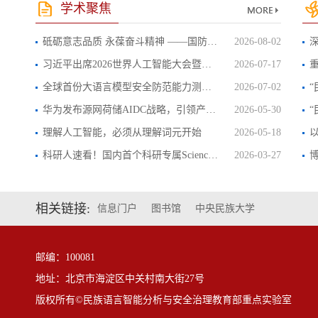
学术聚焦
砥砺意志品质 永葆奋斗精神 ——国防科...
2026-08-02
习近平出席2026世界人工智能大会暨人工...
2026-07-17
全球首份大语言模型安全防范能力测评报...
2026-07-02
“
华为发布源网荷储AIDC战略，引领产业未...
2026-05-30
“
理解人工智能，必须从理解词元开始
2026-05-18
科研人速看！国内首个科研专属ScienceCl...
2026-03-27
相关链接:
信息门户
图书馆
中央民族大学
邮编：100081
地址：北京市海淀区中关村南大街27号
版权所有©民族语言智能分析与安全治理教育部重点实验室