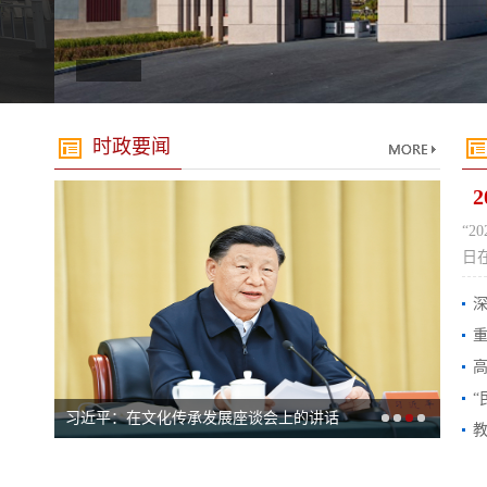
时政要闻
“2
日
深
重
高
“
习近平：在文化传承发展座谈会上的讲话
教