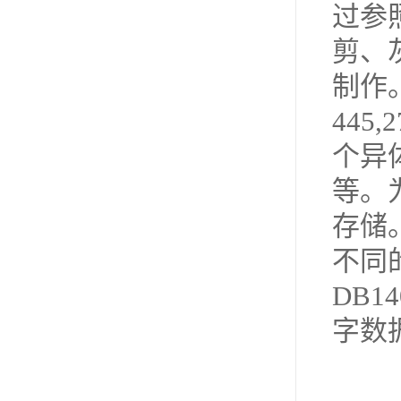
过参
剪、
制作
445
个异
等。
存储
不同
DB
字数