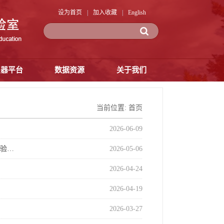
设为首页
|
加入收藏
|
English
仪器平台
数据资源
关于我们
当前位置:
首页
2026-06-09
实验…
2026-05-06
2026-04-24
2026-04-19
2026-03-27