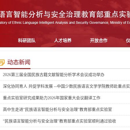
科研团队
人才培养
开放合作
动态新闻
2026第三届全国民族古籍文献智能分析学术会议成功举办
深化协同育人 共促学科发展 --中国少数民族语言文学学院教师赴重点
重点实验室研究成果助力2026年国家重大会议翻译工作
高中生走进“民族语言智能分析与安全治理”教育部重点实验室
“民族语言智能分析与安全治理”教育部重点实验室顺利通过验收