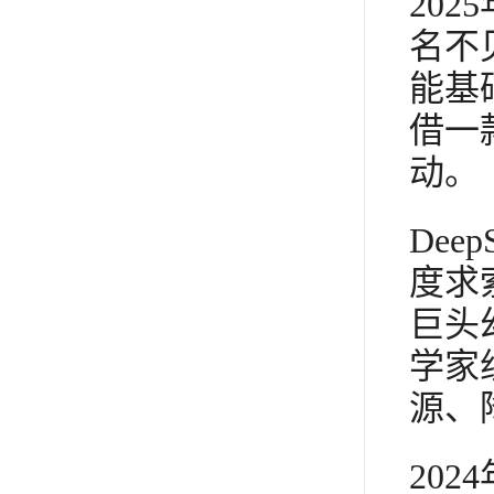
20
名不
能基
借一款
动。
De
度求
巨头
学家
源、
202