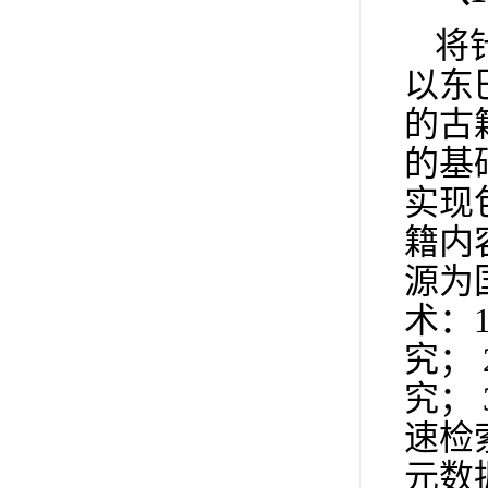
将
以东
的古
的基
实现
籍内
源为
术：
究；
究；
速检
元数