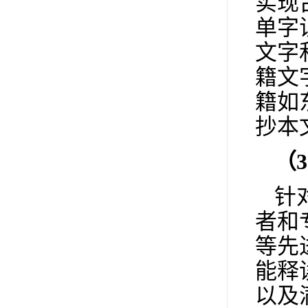
实现
单字
文字
籍文
籍如
抄本
（
3
针
者和
等先
能释
以及